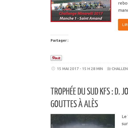
rebo
manc
LI
Partager :
15 MAI 2017 - 15 H 28 MIN
CHALLEN
TROPHÉE DU SUD KFS : D. 
GOUTTES À ALÈS
Le 
sur