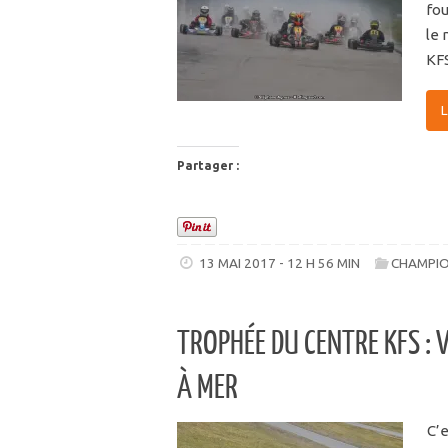
fou
le
KF
Partager :
13 MAI 2017 - 12 H 56 MIN
CHAMPIO
TROPHÉE DU CENTRE KFS : 
À MER
C’e