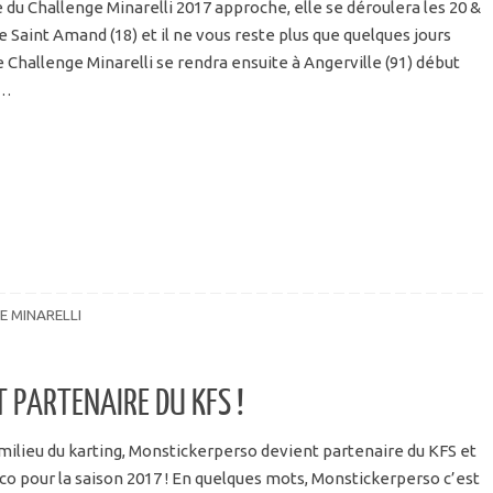
u Challenge Minarelli 2017 approche, elle se déroulera les 20 &
 de Saint Amand (18) et il ne vous reste plus que quelques jours
e Challenge Minarelli se rendra ensuite à Angerville (91) début
)…
E MINARELLI
 PARTENAIRE DU KFS !
milieu du karting, Monstickerperso devient partenaire du KFS et
éco pour la saison 2017 ! En quelques mots, Monstickerperso c’est