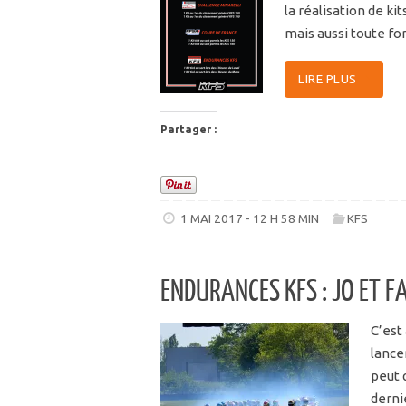
la réalisation de ki
mais aussi toute f
LIRE PLUS
Partager :
1 MAI 2017 - 12 H 58 MIN
KFS
ENDURANCES KFS : JO ET 
C’est
lance
peut 
derni