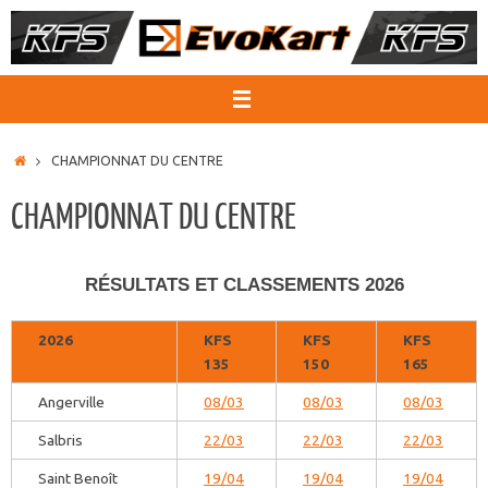
Passer
au
contenu
ACCUEIL
CHAMPIONNAT DU CENTRE
CHAMPIONNAT DU CENTRE
RÉSULTATS ET CLASSEMENTS 2026
2026
KFS
KFS
KFS
135
150
165
Angerville
08/03
08/03
08/03
Salbris
22/03
22/03
22/03
Saint Benoît
19/04
19/04
19/04