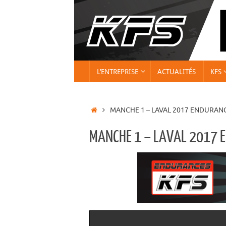
Passer
au
contenu
PASSER
L’ENTREPRISE
ACTUALITÉS
KFS
AU
CONTENU
ACCUEIL
MANCHE 1 – LAVAL 2017 ENDURAN
MANCHE 1 – LAVAL 2017 