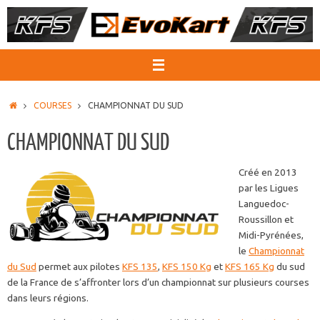
Passer
au
contenu
ACCUEIL
COURSES
CHAMPIONNAT DU SUD
CHAMPIONNAT DU SUD
Créé en 2013
par les Ligues
Languedoc-
Roussillon et
Midi-Pyrénées,
le
Championnat
du Sud
permet aux pilotes
KFS 135
,
KFS 150 Kg
et
KFS 165 Kg
du sud
de la France de s’affronter lors d’un championnat sur plusieurs courses
dans leurs régions.