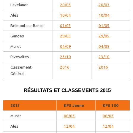
Lavelanet
20/03
20/03
Alès
10/04
10/04
Belmont sur Rance
01/05
01/05
Ganges
29/05
29/05
Muret
04/09
04/09
Rivesaltes
23/10
23/10
Classement
2016
2016
Général
RÉSULTATS ET CLASSEMENTS 2015
2015
KFS Jeune
KFS 100
Muret
08/03
08/03
Alès
12/04
12/04