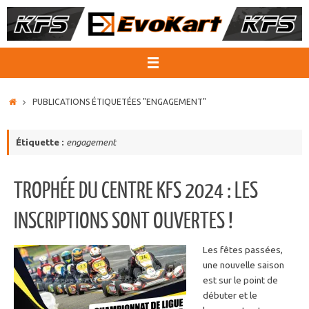
Passer
au
contenu
ACCUEIL
PUBLICATIONS ÉTIQUETÉES "ENGAGEMENT"
Étiquette :
engagement
TROPHÉE DU CENTRE KFS 2024 : LES
INSCRIPTIONS SONT OUVERTES !
Les fêtes passées,
une nouvelle saison
est sur le point de
débuter et le