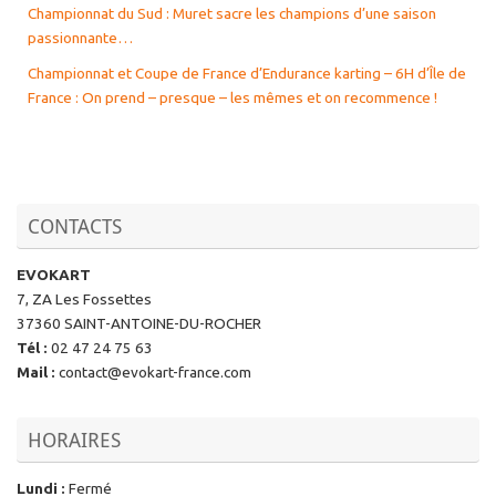
Championnat du Sud : Muret sacre les champions d’une saison
passionnante…
Championnat et Coupe de France d’Endurance karting – 6H d’Île de
France : On prend – presque – les mêmes et on recommence !
CONTACTS
EVOKART
7, ZA Les Fossettes
37360 SAINT-ANTOINE-DU-ROCHER
Tél
:
02 47 24 75 63
Mail
:
contact@evokart-france.com
HORAIRES
Lundi
:
Fermé