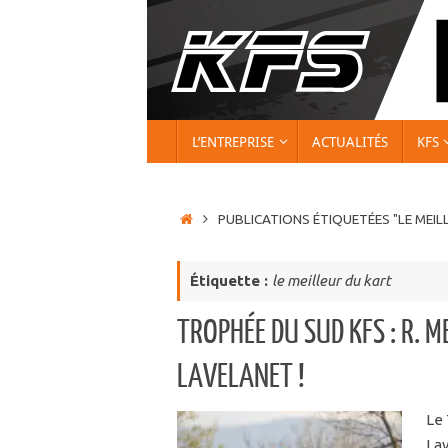
Passer
au
contenu
PASSER
L’ENTREPRISE
ACTUALITÉS
KFS
AU
CONTENU
ACCUEIL
PUBLICATIONS ÉTIQUETÉES "LE MEIL
Étiquette :
le meilleur du kart
TROPHÉE DU SUD KFS : R. 
LAVELANET !
Le 
Lav