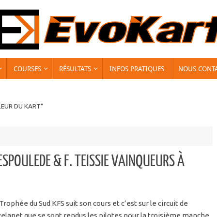
COURSES
RÉSULTATS
INFOS PRATIQUES
NOUS CONT
LEUR DU KART"
MESPOULEDE & F. TEISSIE VAINQUEURS À
Trophée du Sud KFS suit son cours et c’est sur le circuit de
elanet que se sont rendus les pilotes pour la troisième manche.