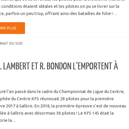
 conditions étaient idéales et les pilotes on pu se livrer sur la
te, parfois un peu trop, offrant ainsi des batailles de folie !…
LIRE PLUS
NAT DU SUD
S. LAMBERT ET R. BONDON L’EMPORTENT À
uré l’an passé dans le cadre du Championnat de Ligue du Centre,
ophée du Centre KFS réunissait 28 pilotes pour la première
ve 2017 à Salbris. En 2018, la première épreuve s’est de nouveau
ée à Salbris avec désormais 38 pilotes ! Le KFS 145 était la
orie la…