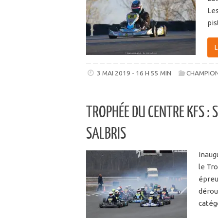
Les
pis
3 MAI 2019 - 16 H 55 MIN
CHAMPION
TROPHÉE DU CENTRE KFS : 
SALBRIS
Inaug
le Tr
épreu
déroul
catég