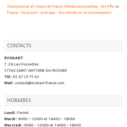
Championnat et Coupe de France d’Endurance karting – 6H d’Île de
France : On prend – presque – les mêmes et on recommence !
CONTACTS
EVOKART
7, ZA Les Fossettes
37360 SAINT-ANTOINE-DU-ROCHER
Tél
:
02 47 24 75 63
Mail
:
contact@evokart-france.com
HORAIRES
Lundi
:
Fermé
Mardi
:
9H00 – 12H00 et 14H00 – 18H00
Mercredi
:
9H00 – 12H00 et 14H00 – 18H00