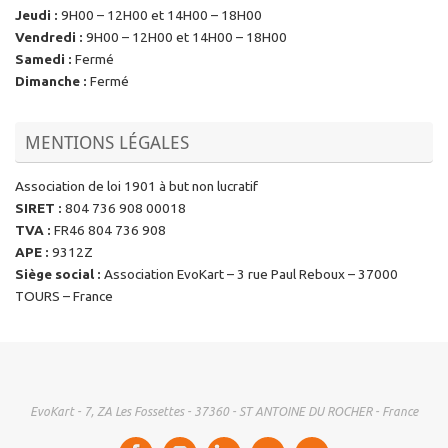
Jeudi
:
9H00 – 12H00 et 14H00 – 18H00
Vendredi
:
9H00 – 12H00 et 14H00 – 18H00
Samedi
:
Fermé
Dimanche
:
Fermé
MENTIONS LÉGALES
Association de loi 1901 à but non lucratif
SIRET
:
804 736 908 00018
TVA
:
FR46 804 736 908
APE
:
9312Z
Siège social
:
Association EvoKart – 3 rue Paul Reboux – 37000
TOURS – France
EvoKart - 7, ZA Les Fossettes - 37360 - ST ANTOINE DU ROCHER - France