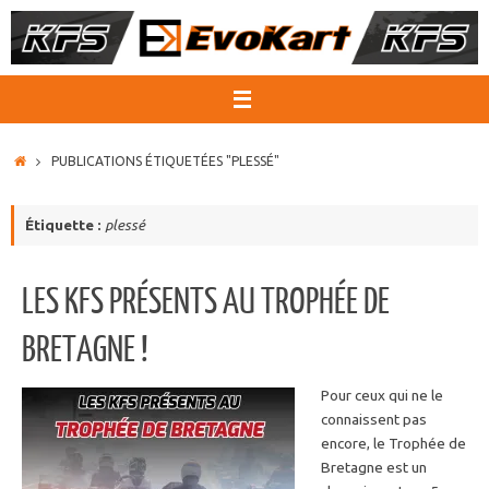
Passer
au
contenu
ACCUEIL
PUBLICATIONS ÉTIQUETÉES "PLESSÉ"
Étiquette :
plessé
LES KFS PRÉSENTS AU TROPHÉE DE
BRETAGNE !
Pour ceux qui ne le
connaissent pas
encore, le Trophée de
Bretagne est un