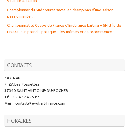
vous de la saison !
Championnat du Sud : Muret sacre les champions d’une saison
passionnante…
Championnat et Coupe de France d’Endurance karting – 6H d’Île de
France : On prend – presque – les mêmes et on recommence !
CONTACTS
EVOKART
7, ZA Les Fossettes
37360 SAINT-ANTOINE-DU-ROCHER
Tél
:
02 47 24 75 63
Mail
:
contact@evokart-france.com
HORAIRES