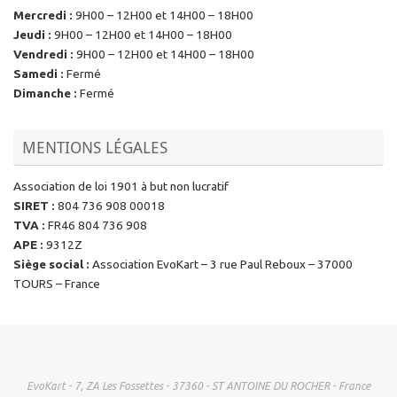
Mercredi
:
9H00 – 12H00 et 14H00 – 18H00
Jeudi
:
9H00 – 12H00 et 14H00 – 18H00
Vendredi
:
9H00 – 12H00 et 14H00 – 18H00
Samedi
:
Fermé
Dimanche
:
Fermé
MENTIONS LÉGALES
Association de loi 1901 à but non lucratif
SIRET
:
804 736 908 00018
TVA
:
FR46 804 736 908
APE
:
9312Z
Siège social
:
Association EvoKart – 3 rue Paul Reboux – 37000
TOURS – France
EvoKart - 7, ZA Les Fossettes - 37360 - ST ANTOINE DU ROCHER - France