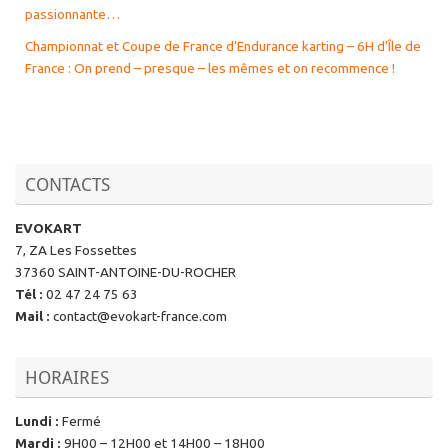
passionnante…
Championnat et Coupe de France d’Endurance karting – 6H d’Île de
France : On prend – presque – les mêmes et on recommence !
CONTACTS
EVOKART
7, ZA Les Fossettes
37360 SAINT-ANTOINE-DU-ROCHER
Tél
:
02 47 24 75 63
Mail
:
contact@evokart-france.com
HORAIRES
Lundi
:
Fermé
Mardi
:
9H00 – 12H00 et 14H00 – 18H00