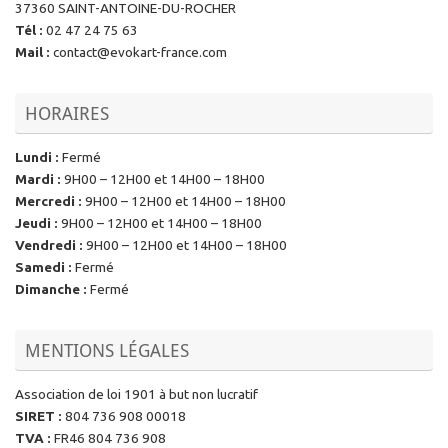
37360 SAINT-ANTOINE-DU-ROCHER
Tél
:
02 47 24 75 63
Mail
:
contact@evokart-france.com
HORAIRES
Lundi
:
Fermé
Mardi
:
9H00 – 12H00 et 14H00 – 18H00
Mercredi
:
9H00 – 12H00 et 14H00 – 18H00
Jeudi
:
9H00 – 12H00 et 14H00 – 18H00
Vendredi
:
9H00 – 12H00 et 14H00 – 18H00
Samedi
:
Fermé
Dimanche
:
Fermé
MENTIONS LÉGALES
Association de loi 1901 à but non lucratif
SIRET
:
804 736 908 00018
TVA
:
FR46 804 736 908