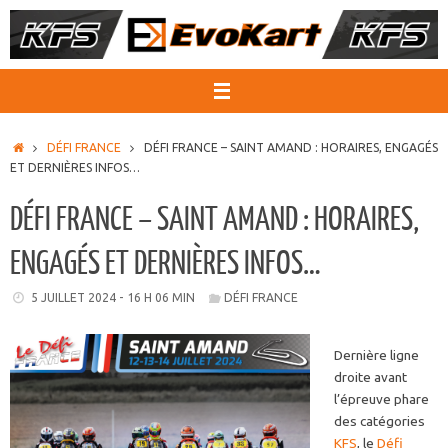
Passer
au
contenu
ACCUEIL
DÉFI FRANCE
DÉFI FRANCE – SAINT AMAND : HORAIRES, ENGAGÉS
ET DERNIÈRES INFOS…
DÉFI FRANCE – SAINT AMAND : HORAIRES,
ENGAGÉS ET DERNIÈRES INFOS…
5 JUILLET 2024 - 16 H 06 MIN
DÉFI FRANCE
Dernière ligne
droite avant
l’épreuve phare
des catégories
KFS
, le
Défi