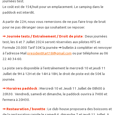
journées test.
Le coût est de 15€/nuit pour un emplacement. Le camping dans le
paddock est interdit.
A partir de 22H, nous vous remercions de ne pas faire trop de bruit
pour ne pas déranger ceux qui souhaitent se reposer.
⇒
Journée tests / Entraînement / Droit de piste
:
Deux journées
test, les 6 et 7 Juillet 2024 seront réservées aux pilotes KFS et
Formule 20.000 Tarif 50€ la journée
⇒
bulletin à compléter et renvoyer
à l’adresse Mail
presidentKart18@gmail.com
ou par téléphone au 06
22 40 34 60.
La piste sera disponible à l’entraînement le mercredi 10 et jeudi 11
Juillet de 9H à 12H et de 14H à 18H, le droit de piste est de 50€ la
journée.
⇒
Horaires paddock
:
Mercredi 10 et Jeudi 11 Juillet de 08h00 à
20h30. Vendredi, samedi et dimanche, le paddock ouvrira à 7H00 et
fermera à 20H30.
⇒
Restauration / buvette
:
Le club-house proposera des boissons et
de la restauration rapide le samedi 6, dimanche 7 et jeudi 11 Juillet. A