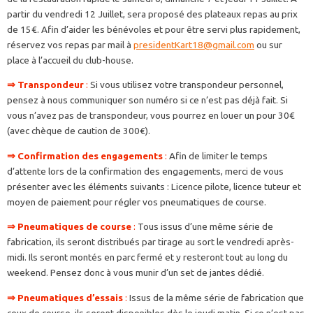
partir du vendredi 12 Juillet, sera proposé des plateaux repas au prix
de 15€. Afin d’aider les bénévoles et pour être servi plus rapidement,
réservez vos repas par mail à
presidentKart18@gmail.com
ou sur
place à l’accueil du club-house.
⇒
Transpondeur
:
Si vous utilisez votre transpondeur personnel,
pensez à nous communiquer son numéro si ce n’est pas déjà fait. Si
vous n’avez pas de transpondeur, vous pourrez en louer un pour 30€
(avec chèque de caution de 300€).
⇒
Confirmation des engagements
:
Afin de limiter le temps
d’attente lors de la confirmation des engagements, merci de vous
présenter avec les éléments suivants : Licence pilote, licence tuteur et
moyen de paiement pour régler vos pneumatiques de course.
⇒
Pneumatiques de course
:
Tous issus d’une même série de
fabrication, ils seront distribués par tirage au sort le vendredi après-
midi. Ils seront montés en parc fermé et y resteront tout au long du
weekend. Pensez donc à vous munir d’un set de jantes dédié.
⇒
Pneumatiques d’essais
:
Issus de la même série de fabrication que
ceux de course, ils seront disponibles dès le jeudi matin. Si ce n’est pas