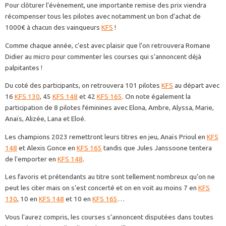
Pour clôturer l’évènement, une importante remise des prix viendra
récompenser tous les pilotes avec notamment un bon d’achat de
1000€ à chacun des vainqueurs
KFS
!
Comme chaque année, c’est avec plaisir que l’on retrouvera Romane
Didier au micro pour commenter les courses qui s’annoncent déjà
palpitantes !
Du coté des participants, on retrouvera 101 pilotes
KFS
au départ avec
16
KFS 130
, 45
KFS 148
et 42
KFS 165
. On note également la
participation de 8 pilotes féminines avec Elona, Ambre, Alyssa, Marie,
Anaïs, Alizée, Lana et Eloé.
Les champions 2023 remettront leurs titres en jeu, Anaïs Prioul en
KFS
148
et Alexis Gonce en
KFS 165
tandis que Jules Janssoone tentera
de l’emporter en
KFS 148
.
Les favoris et prétendants au titre sont tellement nombreux qu’on ne
peut les citer mais on s’est concerté et on en voit au moins 7 en
KFS
130
, 10 en
KFS 148
et 10 en
KFS 165
…
Vous l’aurez compris, les courses s’annoncent disputées dans toutes