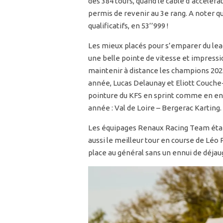
des 384 tours, quand le câble d’accélérat
permis de revenir au 3e rang. A noter qu’
qualificatifs, en 53’’999 !
Les mieux placés pour s’emparer du lea
une belle pointe de vitesse et impressi
maintenir à distance les champions 2023
année, Lucas Delaunay et Eliott Couche-
pointure du KFS en sprint comme en end
année : Val de Loire – Bergerac Karting.
Les équipages Renaux Racing Team étai
aussi le meilleur tour en course de Léo 
place au général sans un ennui de déja