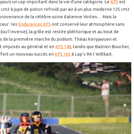
ours un cap important dans la vie d’une catégorie. Le
KFS
est
 cm3 à jupe de piston refroidi par air à un plus moderne 125 cm3
 provenance de la célèbre usine italienne Vortex… Mais la
eur : les
Endurances KFS
ont conservé leur atmosphère sans
(ou l’inverse), la grille est restée pléthorique et au bout de
tués de la première marche du podium. Théau Keryjaouen et
nt imposés au général et en
KFS 148
, tandis que Bastien Boucher,
offert un nouveau succès en
KFS 165
à Lap’s RK1 Willkart.