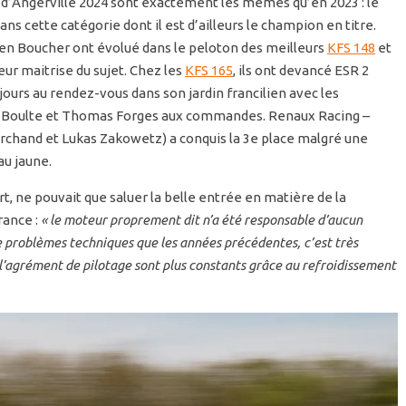
s d’Angerville 2024 sont exactement les mêmes qu’en 2023 : le
dans cette catégorie dont il est d’ailleurs le champion en titre.
ien Boucher ont évolué dans le peloton des meilleurs
KFS 148
et
leur maitrise du sujet. Chez les
KFS 165
, ils ont devancé ESR 2
urs au rendez-vous dans son jardin francilien avec les
 Boulte et Thomas Forges aux commandes. Renaux Racing –
chand et Lukas Zakowetz) a conquis la 3e place malgré une
u jaune.
 ne pouvait que saluer la belle entrée en matière de la
rance :
« le moteur proprement dit n’a été responsable d’aucun
e problèmes techniques que les années précédentes, c’est très
 l’agrément de pilotage sont plus constants grâce au refroidissement