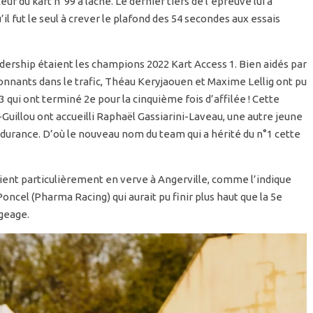
eur du kart n°99 a lâché. Le dernier tiers de l’épreuve lui a
il fut le seul à crever le plafond des 54 secondes aux essais
dership étaient les champions 2022 Kart Access 1. Bien aidés par
onnants dans le trafic, Théau Keryjaouen et Maxime Lellig ont pu
 qui ont terminé 2e pour la cinquième fois d’affilée ! Cette
Guillou ont accueilli Raphaël Gassiarini-Laveau, une autre jeune
urance. D’où le nouveau nom du team qui a hérité du n°1 cette
ent particulièrement en verve à Angerville, comme l’indique
Poncel (Pharma Racing) qui aurait pu finir plus haut que la 5e
ugeage.