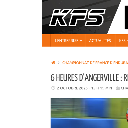
Passer
au
contenu
PASSER
L’ENTREPRISE
ACTUALITÉS
KFS
AU
CONTENU
ACCUEIL
CHAMPIONNAT DE FRANCE D'ENDUR
6 HEURES D’ANGERVILLE : 
2 OCTOBRE 2025 - 15 H 19 MIN
CHA