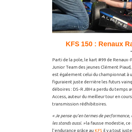
KFS 150 :
Renaux Rac
Parti de la pole, le kart #99 de Renaux-
Junior Team des jeunes Clément Piaud, 
est également celui du championnat à une
figuraient juste derrière les futurs vain
déboires : DS-R JBH a perdu du temps 
Access, auteur du meilleur tour en cour
transmission rédhibitoires.
« Je pense qu’en termes de performance, o
les stands aussi. »
la fausse modestie, ce 
l’endurance grâce au
KFS
il y a tout just