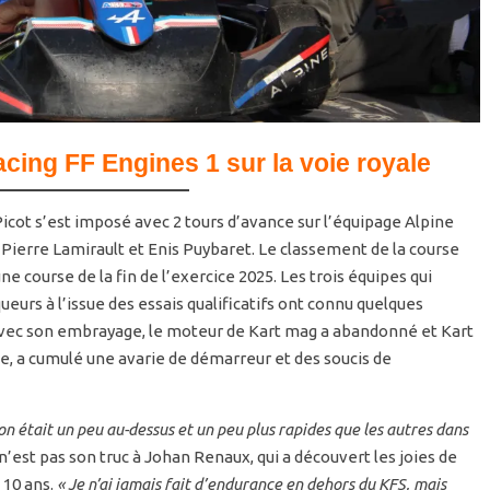
ing FF Engines 1 sur la voie royale
Picot s’est imposé avec 2 tours d’avance sur l’équipage Alpine
Pierre Lamirault et Enis Puybaret. Le classement de la course
 course de la fin de l’exercice 2025. Les trois équipes qui
queurs à l’issue des essais qualificatifs ont connu quelques
avec son embrayage, le moteur de Kart mag a abandonné et Kart
se, a cumulé une avarie de démarreur et des soucis de
n était un peu au-dessus et un peu plus rapides que les autres dans
n’est pas son truc à Johan Renaux, qui a découvert les joies de
e 10 ans.
« Je n’ai jamais fait d’endurance en dehors du KFS, mais