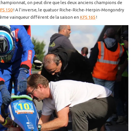
u championnat, on peut dire que les deux anciens champions de
FS 150
! A l’inverse, le quatuor Riche-Riche-Herpin-Mongondry
ième vainqueur différent de la saison en
KFS 165
!