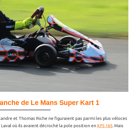
vanche de Le Mans Super Kart 1
andre et Thomas Riche ne figuraient pas parmi les plus véloces
à Laval où ils avaient décroché la pole position en
KFS 165
. Mais