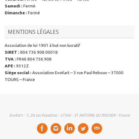
Samedi
:
Fermé
Dimanche
:
Fermé
MENTIONS LÉGALES
Association de loi 1901 à but non lucratif
SIRET
:
804 736 908 00018
TVA
:
FR46 804 736 908
APE
:
9312Z
Siège social
:
Association EvoKart – 3 rue Paul Reboux – 37000
TOURS – France
EvoKart - 7, ZA Les Fossettes - 37360 - ST ANTOINE DU ROCHER - France