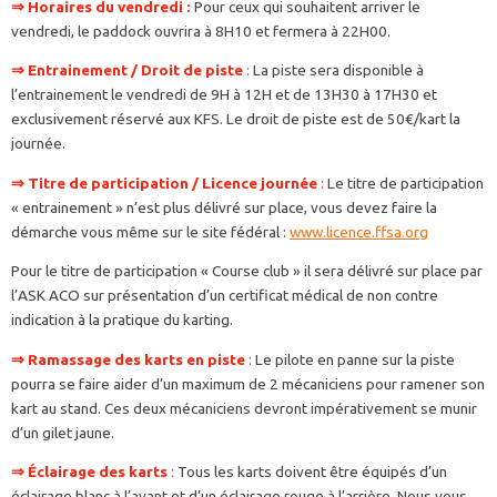
⇒ Horaires du vendredi :
Pour ceux qui souhaitent arriver le
vendredi, le paddock ouvrira à 8H10 et fermera à 22H00.
⇒
Entrainement / Droit de piste
:
La piste sera disponible à
l’entrainement le vendredi de 9H à 12H et de 13H30 à 17H30 et
exclusivement réservé aux KFS. Le droit de piste est de 50€/kart la
journée.
⇒ Titre de participation / Licence journée
:
Le titre de participation
« entrainement » n’est plus délivré sur place, vous devez faire la
démarche vous même sur le site fédéral :
www.licence.ffsa.org
Pour le titre de participation « Course club » il sera délivré sur place par
l’ASK ACO sur présentation d’un certificat médical de non contre
indication à la pratique du karting.
⇒ Ramassage des karts en piste
:
Le pilote en panne sur la piste
pourra se faire aider d’un maximum de 2 mécaniciens pour ramener son
kart au stand. Ces deux mécaniciens devront impérativement se munir
d’un gilet jaune.
⇒ Éclairage des karts
:
Tous les karts doivent être équipés d’un
éclairage blanc à l’avant et d’un éclairage rouge à l’arrière. Nous vous