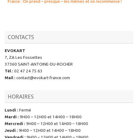
France : On prend – presque – les mêmes et on recommence !
CONTACTS
EVOKART
7, ZA Les Fossettes
37360 SAINT-ANTOINE-DU-ROCHER
Tél
:
02 47 24 75 63
Mail
:
contact@evokart-france.com
HORAIRES
Lundi
:
Fermé
Mardi
:
9H00 – 12H00 et 14H00 – 18H00
Mercredi
:
9H00 – 12H00 et 14H00 – 18H00
Jeudi
:
9H00 – 12H00 et 14H00 – 18H00
Vendredi
:
9H00 – 12H00 et 14H00 – 18H00