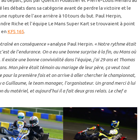
e au départ, puis par Quentin Fouassier et Pierre-Louis Ménard au
é les débats dans sa catégorie avant de perdre la victoire et le
ne rupture de l’axe arrière à 10 tours du but. Paul Herpin,
re Riche et l’équipe Le Mans Super Kart se trouvaient à point
e en
KFS 165
.
entraîné en conséquence »
analyse Paul Herpin.
« Notre rythme était
’est de l’endurance. On a eu une bonne surprise à la fin, au Mans où
Il existe une bonne convivialité dans l’équipe, j’ai 29 ans et Thomas
 ans. Mon père était témoin au mariage de leur père, ça veut tout
 pour la première fois et on arrive à aller chercher le championnat,
 y a Guillaume, le team manager, l’organisateur. Un grand merci à lui
on du matériel, et aujourd’hui il a fait deux gros relais. Le chef a