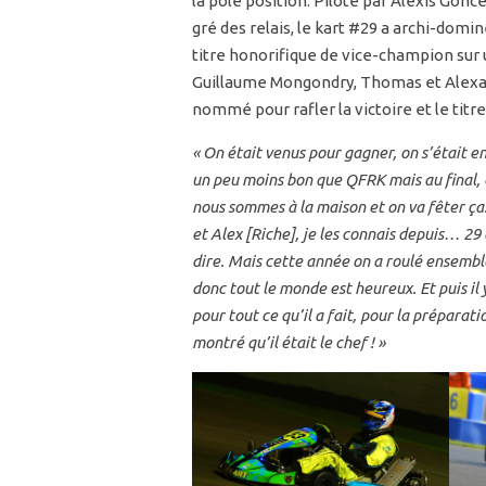
la pole position. Piloté par Alexis Gonc
gré des relais, le kart #29 a archi-domin
titre honorifique de vice-champion sur u
Guillaume Mongondry, Thomas et Alexand
nommé pour rafler la victoire et le titr
« On était venus pour gagner, on s’était 
un peu moins bon que QFRK mais au final, c
nous sommes à la maison et on va fêter ça. 
et Alex [Riche], je les connais depuis… 29
dire. Mais cette année on a roulé ensemble
donc tout le monde est heureux. Et puis il
pour tout ce qu’il a fait, pour la préparati
montré qu’il était le chef ! »