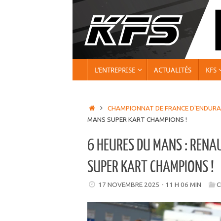
Passer
au
contenu
PASSER
L’ENTREPRISE
ACTUALITÉS
KFS
AU
CONTENU
ACCUEIL
CHAMPIONNAT DE FRANCE D'ENDUR
MANS SUPER KART CHAMPIONS !
6 HEURES DU MANS : RENAU
SUPER KART CHAMPIONS !
17 NOVEMBRE 2025 - 11 H 06 MIN
C