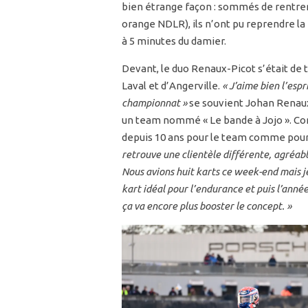
bien étrange façon : sommés de rentrer
orange NDLR), ils n’ont pu reprendre la 
à 5 minutes du damier.
Devant, le duo Renaux-Picot s’était de t
Laval et d’Angerville.
« J’aime bien l’esp
championnat »
se souvient Johan Renaux,
un team nommé « Le bande à Jojo ». Co
depuis 10 ans pour le team comme pour
retrouve une clientèle différente, agréabl
Nous avions huit karts ce week-end mais je
kart idéal pour l’endurance et puis l’ann
ça va encore plus booster le concept. »