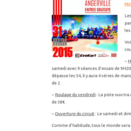
Min
Les
pa
les
Voi
cou
–
H
samedi avec 9 séances d’essais de 9H20
dépasse les 54, il y aura 4 séries de man
de 2.
–
Roulage du vendredi
: La piste ouvrira 
de 38€.
–
Ouverture du circuit
: Le samedi et dim
Comme d’habitude, tous le monde sera con