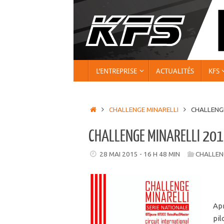
Passer
au
contenu
PASSER
L’ENTREPRISE
ACTUALITÉS
KFS
AU
CONTENU
ACCUEIL
CHALLENGE MINARELLI
CHALLENGE
CHALLENGE MINARELLI 2015
28 MAI 2015 - 16 H 48 MIN
CHALLEN
Apr
pil