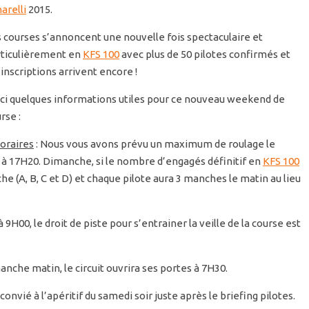
arelli
2015.
 courses s’annoncent une nouvelle fois spectaculaire et
rticulièrement en
KFS 100
avec plus de 50 pilotes confirmés et
 inscriptions arrivent encore !
ci quelques informations utiles pour ce nouveau weekend de
rse :
oraires
: Nous vous avons prévu un maximum de roulage le
 à 17H20. Dimanche, si le nombre d’engagés définitif en
KFS 100
che (A, B, C et D) et chaque pilote aura 3 manches le matin au lieu
à 9H00, le droit de piste pour s’entrainer la veille de la course est
anche matin, le circuit ouvrira ses portes à 7H30.
vié à l’apéritif du samedi soir juste après le briefing pilotes.