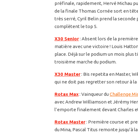
préfinale, rapidement, Hervé Michau p
de la finale Thomas Cornée sort en tête 
très serré, Cyril Belin prend la second
complètent le top 5.
X30 Senior
:
Absent lors de la première
matière avec une victoire ! Louis Hatto
place. Déjà sur le podium un mois plus t
troisième marche du podium.
X30 Master
:
Bis repetita en Master, Wi
qui ne doit pas regretter son retour à 
Rotax Max
: Vainqueur du
Challenge Min
avec Andrew Williamson et Jérémy Hen
l’emporte finalement devant Charles e
Rotax Master
: Première course et pr
du Mina, Pascal Titus remonte jusqu’à l