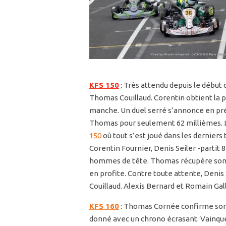
KFS 150
:
Très attendu depuis le début d
Thomas Couillaud. Corentin obtient la
manche. Un duel serré s’annonce en préf
Thomas pour seulement 62 millièmes. L
150
où tout s’est joué dans les derniers 
Corentin Fournier, Denis Seiler -parti
hommes de tête. Thomas récupère son 
en profite. Contre toute attente, Deni
Couillaud. Alexis Bernard et Romain Ga
KFS 160
:
Thomas Cornée confirme son exc
donné avec un chrono écrasant. Vainqu