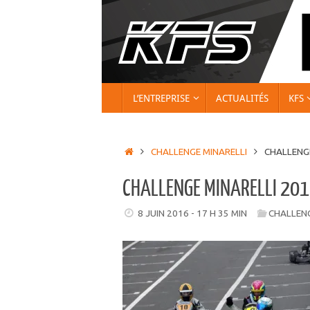
Passer
au
contenu
PASSER
L’ENTREPRISE
ACTUALITÉS
KFS
AU
CONTENU
ACCUEIL
CHALLENGE MINARELLI
CHALLENGE
CHALLENGE MINARELLI 2016
8 JUIN 2016 - 17 H 35 MIN
CHALLENG