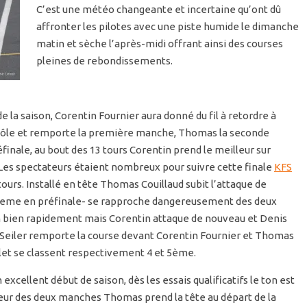
C’est une météo changeante et incertaine qu’ont dû
affronter les pilotes avec une piste humide le dimanche
matin et sèche l’après-midi offrant ainsi des courses
pleines de rebondissements.
e la saison, Corentin Fournier aura donné du fil à retordre à
 pôle et remporte la première manche, Thomas la seconde
inale, au bout des 13 tours Corentin prend le meilleur sur
es spectateurs étaient nombreux pour suivre cette finale
KFS
tours. Installé en tête Thomas Couillaud subit l’attaque de
t 8eme en préfinale- se rapproche dangereusement des deux
bien rapidement mais Corentin attaque de nouveau et Denis
s Seiler remporte la course devant Corentin Fournier et Thomas
llet se classent respectivement 4 et 5ème.
ellent début de saison, dès les essais qualificatifs le ton est
eur des deux manches Thomas prend la tête au départ de la