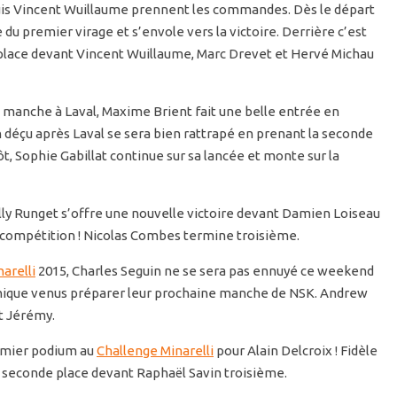
uis Vincent Wuillaume prennent les commandes. Dès le départ
du premier virage et s’envole vers la victoire. Derrière c’est
e place devant Vincent Wuillaume, Marc Drevet et Hervé Michau
 manche à Laval, Maxime Brient fait une belle entrée en
n déçu après Laval se sera bien rattrapé en prenant la seconde
ôt, Sophie Gabillat continue sur sa lancée et monte sur la
lly Runget s’offre une nouvelle victoire devant Damien Loiseau
la compétition ! Nicolas Combes termine troisième.
arelli
2015, Charles Seguin ne se sera pas ennuyé ce weekend
ique venus préparer leur prochaine manche de NSK. Andrew
t Jérémy.
emier podium au
Challenge Minarelli
pour Alain Delcroix ! Fidèle
a seconde place devant Raphaël Savin troisième.