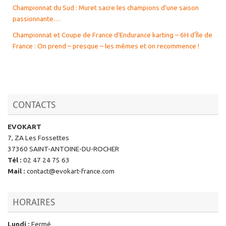
Championnat du Sud : Muret sacre les champions d’une saison
passionnante…
Championnat et Coupe de France d’Endurance karting – 6H d’Île de
France : On prend – presque – les mêmes et on recommence !
CONTACTS
EVOKART
7, ZA Les Fossettes
37360 SAINT-ANTOINE-DU-ROCHER
Tél
:
02 47 24 75 63
Mail
:
contact@evokart-france.com
HORAIRES
Lundi
:
Fermé