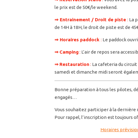
le prix est de 50€/le weekend.
⇒ Entrainement / Droit de piste
:
La p
de 14H à 18H, le droit de piste est de 45€
⇒ Horaires paddock
:
Le paddock ouvri
⇒
Camping
:
L’air de repos sera accessib
⇒
Restauration
:
La cafeteria du circui
samedi et dimanche midi seront égalem
Bonne préparation à tous les pilotes, dé
engagés…
Vous souhaitez participer à la dernièr
Pour rappel, l’inscription est toujours o
Horaires prévisio