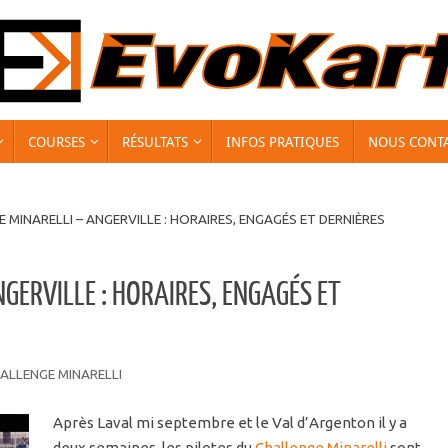
COURSES
RÉSULTATS
INFOS PRATIQUES
NOUS CONT
 MINARELLI – ANGERVILLE : HORAIRES, ENGAGÉS ET DERNIÈRES
GERVILLE : HORAIRES, ENGAGÉS ET
ALLENGE MINARELLI
Après Laval mi septembre et le Val d’Argenton il y a
deux semaines, les pilotes du
Challenge Minarelli
sont