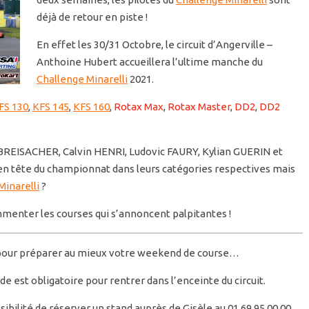
déjà de retour en piste !
En effet les 30/31 Octobre, le circuit d’Angerville –
Anthoine Hubert accueillera l’ultime manche du
Challenge Minarelli
2021.
FS 130
,
KFS 145
,
KFS 160
,
Rotax Max
,
Rotax Master
,
DD2
,
DD2
REISACHER, Calvin HENRI, Ludovic FAURY, Kylian GUERIN et
 tête du championnat dans leurs catégories respectives mais
Minarelli
?
enter les courses qui s’annoncent palpitantes !
 pour préparer au mieux votre weekend de course…
de est obligatoire pour rentrer dans l’enceinte du circuit.
ibilité de réserver un stand auprès de Gisèle au 01 69 95 00 00,