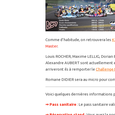
Comme d’habitude, on retrouvera les
K
Master
.
Louis ROCHER, Maxime LELLIG, Dorian B
Alexandre AUBERT sont actuellement en
arriveront ils à remporter le
Challenge 
Romane DIDIER sera au micro pour comm
Voici quelques dernières informations
⇒
Pass sanitaire
:
Le pass sanitaire vali
⇒
Réservation stand
:
Vous avez la poss