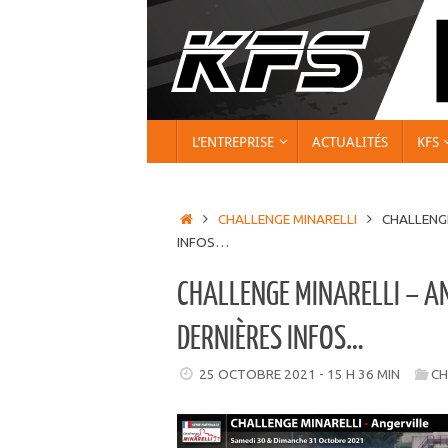
Passer
au
contenu
PASSER
L’ENTREPRISE
ACTUALITÉS
KFS
AU
CONTENU
ACCUEIL
CHALLENGE MINARELLI
CHALLENGE
INFOS…
CHALLENGE MINARELLI – AN
DERNIÈRES INFOS…
25 OCTOBRE 2021 - 15 H 36 MIN
CH