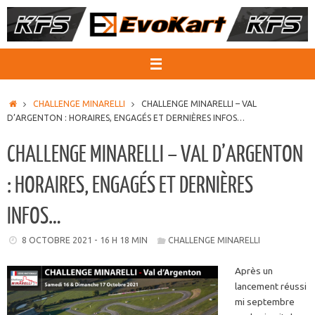
Passer
au
contenu
ACCUEIL
CHALLENGE MINARELLI
CHALLENGE MINARELLI – VAL
D’ARGENTON : HORAIRES, ENGAGÉS ET DERNIÈRES INFOS…
CHALLENGE MINARELLI – VAL D’ARGENTON
: HORAIRES, ENGAGÉS ET DERNIÈRES
INFOS…
8 OCTOBRE 2021 - 16 H 18 MIN
CHALLENGE MINARELLI
Après un
lancement réussi
mi septembre