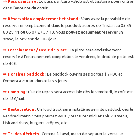
⇒
Pass sanitaire
:
Le pass sanitaire valide est obligatoire pour rentrer
dans l’enceinte du circuit.
⇒
Réservation emplacement et stand
:
Vous avez la possibilité de
réserver un emplacement dans le paddock auprès de Tristan au 05 49
80 28 11 ou 06 07 27 57 43. Vous pouvez également réserver un
stand, le prix est de 50€/jour.
⇒ Entrainement / Droit de piste
:
La piste sera exclusivement
réservée à l’entrainement compétition le vendredi, le droit de piste est
de 40€.
⇒ Horaires paddock
:
Le paddock ouvrira ses portes à 7H00 et
fermera à 20H00 durant les 3 jours.
⇒
Camping
:
L’air de repos sera accessible dès le vendredi, le coût est
de 15€/nuit.
⇒
Restauration
:
Un food truck sera installé au sein du paddock dès le
vendredi matin, vous pourrez vous y restaurer midi et soir. Au menu,
fish and chips, burgers, crêpes, etc…
⇒
Tri des déchets
:
Comme à Laval, merci de séparer le verre, le