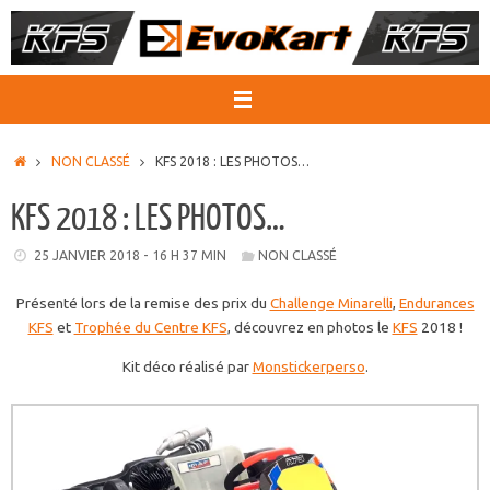
Passer
au
contenu
ACCUEIL
NON CLASSÉ
KFS 2018 : LES PHOTOS…
KFS 2018 : LES PHOTOS…
25 JANVIER 2018 - 16 H 37 MIN
NON CLASSÉ
Présenté lors de la remise des prix du
Challenge Minarelli
,
Endurances
KFS
et
Trophée du Centre KFS
, découvrez en photos le
KFS
2018 !
Kit déco réalisé par
Monstickerperso
.