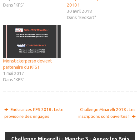
Dans "KFS"
2018 !
30 avril 2018
Dans "EvoKart"
Monstickerperso devient
partenaire du KFS !
1 mai 2017
Dans "KFS"
Endurances KFS 2018 : Liste
Challenge Minarelli 2018 : Les
provisoire des engagés
inscriptions sont ouvertes !
Challenge Minarelli - Manche 3 - Aunay les Bois