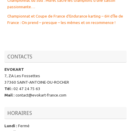
Championnat du Sud : Muret sacre les champions d’une saison
passionnante…
Championnat et Coupe de France d’Endurance karting – 6H d’Île de
France : On prend – presque – les mêmes et on recommence !
CONTACTS
EVOKART
7, ZA Les Fossettes
37360 SAINT-ANTOINE-DU-ROCHER
Tél
:
02 47 24 75 63
Mail
:
contact@evokart-france.com
HORAIRES
Lundi
:
Fermé