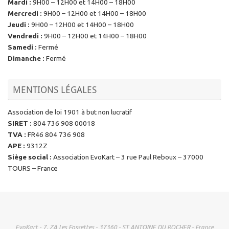
Mardi
:
9H00 – 12H00 et 14H00 – 18H00
Mercredi
:
9H00 – 12H00 et 14H00 – 18H00
Jeudi
:
9H00 – 12H00 et 14H00 – 18H00
Vendredi
:
9H00 – 12H00 et 14H00 – 18H00
Samedi
:
Fermé
Dimanche
:
Fermé
MENTIONS LÉGALES
Association de loi 1901 à but non lucratif
SIRET
:
804 736 908 00018
TVA
:
FR46 804 736 908
APE
:
9312Z
Siège social
:
Association EvoKart – 3 rue Paul Reboux – 37000
TOURS – France
EvoKart - 7, ZA Les Fossettes - 37360 - ST ANTOINE DU ROCHER - France