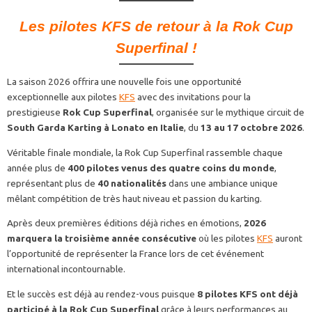
Les pilotes KFS de retour à la Rok Cup
Superfinal !
La saison 2026 offrira une nouvelle fois une opportunité
exceptionnelle aux pilotes
KFS
avec des invitations pour la
prestigieuse
Rok Cup Superfinal
, organisée sur le mythique circuit de
South Garda Karting à Lonato en Italie
, du
13 au 17 octobre 2026
.
Véritable finale mondiale, la Rok Cup Superfinal rassemble chaque
année plus de
400 pilotes venus des quatre coins du monde
,
représentant plus de
40 nationalités
dans une ambiance unique
mêlant compétition de très haut niveau et passion du karting.
Après deux premières éditions déjà riches en émotions,
2026
marquera la troisième année consécutive
où les pilotes
KFS
auront
l’opportunité de représenter la France lors de cet événement
international incontournable.
Et le succès est déjà au rendez-vous puisque
8 pilotes KFS ont déjà
participé à la Rok Cup Superfinal
grâce à leurs performances au