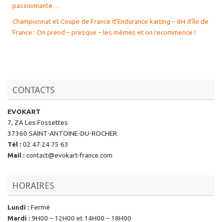
passionnante…
Championnat et Coupe de France d’Endurance karting – 6H d’Île de
France : On prend – presque – les mêmes et on recommence !
CONTACTS
EVOKART
7, ZA Les Fossettes
37360 SAINT-ANTOINE-DU-ROCHER
Tél
:
02 47 24 75 63
Mail
:
contact@evokart-france.com
HORAIRES
Lundi
:
Fermé
Mardi
:
9H00 – 12H00 et 14H00 – 18H00