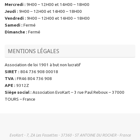
Mercredi
:
9H00 – 12H00 et 14H00 – 18H00
Jeudi
:
9H00 – 12H00 et 14H00 – 18H00
Vendredi
:
9H00 – 12H00 et 14H00 – 18H00
Samedi
:
Fermé
Dimanche
:
Fermé
MENTIONS LÉGALES
Association de loi 1901 à but non lucratif
SIRET
:
804 736 908 00018
TVA
:
FR46 804 736 908
APE
:
9312Z
Siège social
:
Association EvoKart – 3 rue Paul Reboux – 37000
TOURS – France
EvoKart - 7, ZA Les Fossettes - 37360 - ST ANTOINE DU ROCHER - France