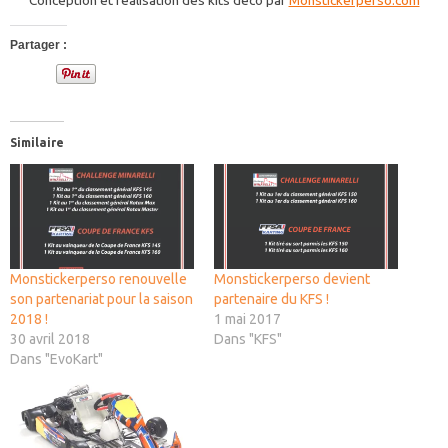
Conception et réalisation des kits déco par
Monstickerperso.com
Partager :
Similaire
Monstickerperso renouvelle
Monstickerperso devient
son partenariat pour la saison
partenaire du KFS !
2018 !
1 mai 2017
30 avril 2018
Dans "KFS"
Dans "EvoKart"