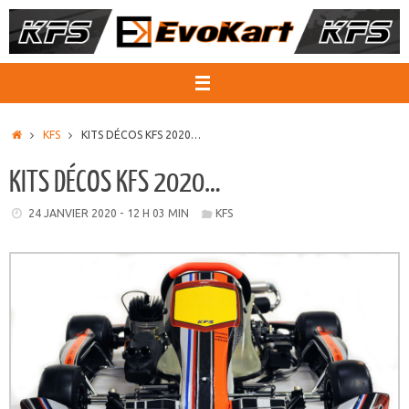
Passer
au
contenu
ACCUEIL
KFS
KITS DÉCOS KFS 2020…
KITS DÉCOS KFS 2020…
24 JANVIER 2020 - 12 H 03 MIN
KFS