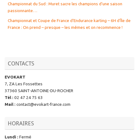
Championnat du Sud : Muret sacre les champions d’une saison
passionnante…
Championnat et Coupe de France d’Endurance karting – 6H d’Île de
France : On prend – presque – les mêmes et on recommence !
CONTACTS
EVOKART
7, ZA Les Fossettes
37360 SAINT-ANTOINE-DU-ROCHER
Tél
:
02 47 24 75 63
Mail
:
contact@evokart-france.com
HORAIRES
Lundi
:
Fermé