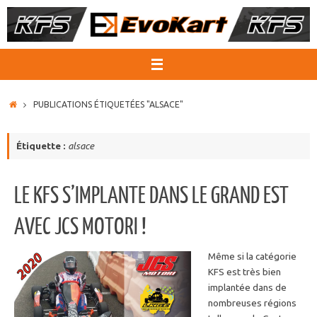
Passer
au
contenu
ACCUEIL
PUBLICATIONS ÉTIQUETÉES "ALSACE"
Étiquette :
alsace
LE KFS S’IMPLANTE DANS LE GRAND EST
AVEC JCS MOTORI !
Même si la catégorie
KFS est très bien
implantée dans de
nombreuses régions