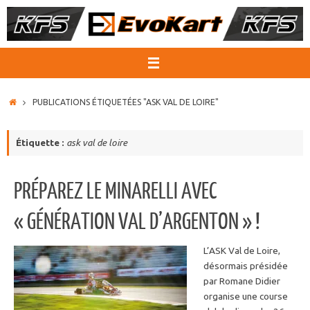
Passer
au
contenu
ACCUEIL
PUBLICATIONS ÉTIQUETÉES "ASK VAL DE LOIRE"
Étiquette :
ask val de loire
PRÉPAREZ LE MINARELLI AVEC
« GÉNÉRATION VAL D’ARGENTON » !
L’ASK Val de Loire,
désormais présidée
par Romane Didier
organise une course