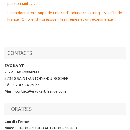
passionnante…
Championnat et Coupe de France d’Endurance karting – 6H d’Île de
France : On prend – presque – les mêmes et on recommence !
CONTACTS
EVOKART
7, ZA Les Fossettes
37360 SAINT-ANTOINE-DU-ROCHER
Tél
:
02 47 24 75 63
Mail
:
contact@evokart-france.com
HORAIRES
Lundi
:
Fermé
Mardi
:
9H00 – 12H00 et 14H00 – 18H00