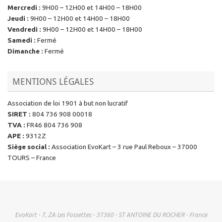
Mercredi
:
9H00 – 12H00 et 14H00 – 18H00
Jeudi
:
9H00 – 12H00 et 14H00 – 18H00
Vendredi
:
9H00 – 12H00 et 14H00 – 18H00
Samedi
:
Fermé
Dimanche
:
Fermé
MENTIONS LÉGALES
Association de loi 1901 à but non lucratif
SIRET
:
804 736 908 00018
TVA
:
FR46 804 736 908
APE
:
9312Z
Siège social
:
Association EvoKart – 3 rue Paul Reboux – 37000
TOURS – France
EvoKart - 7, ZA Les Fossettes - 37360 - ST ANTOINE DU ROCHER - France