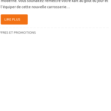
moderne. Vous souhaitez remettre votre kart au gout du jour et
l’équiper de cette nouvelle carrosserie…
LIRE PLUS
FFRES ET PROMOTIONS