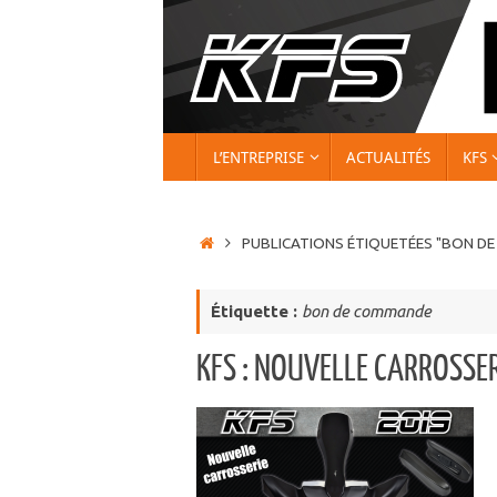
Passer
au
contenu
PASSER
L’ENTREPRISE
ACTUALITÉS
KFS
AU
CONTENU
ACCUEIL
PUBLICATIONS ÉTIQUETÉES "BON D
Étiquette :
bon de commande
KFS : NOUVELLE CARROSSER