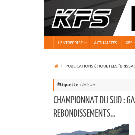
Passer
au
contenu
PASSER
L’ENTREPRISE
ACTUALITÉS
KFS
AU
CONTENU
ACCUEIL
PUBLICATIONS ÉTIQUETÉES "BRISSA
Étiquette :
brissac
CHAMPIONNAT DU SUD : GA
REBONDISSEMENTS…