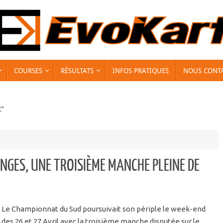
COURSES
RÉSULTATS
INFOS PRATIQUES
NOUS CONT
C"
NGES, UNE TROISIÈME MANCHE PLEINE DE
Le Championnat du Sud poursuivait son périple le week-end
des 26 et 27 Avril avec la troisième manche disputée sur le