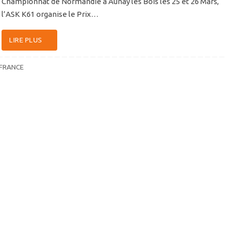
Championnat de Normandie à Aunay les Bois les 25 et 26 Mars,
l’ASK K61 organise le Prix…
LIRE PLUS
 FRANCE