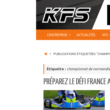
Passer
au
contenu
PASSER
L’ENTREPRISE
ACTUALITÉS
KFS
AU
CONTENU
ACCUEIL
PUBLICATIONS ÉTIQUETÉES "CHAMP
Étiquette :
championnat de normandi
PRÉPAREZ LE DÉFI FRANCE A