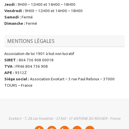
Jeudi
:
9H00 – 12H00 et 14H00 – 18H00
Vendredi
:
9H00 – 12H00 et 14H00 – 18H00
Samedi
:
Fermé
Dimanche
:
Fermé
MENTIONS LÉGALES
Association de loi 1901 à but non lucratif
SIRET
:
804 736 908 00018
TVA
:
FR46 804 736 908
APE
:
9312Z
Siège social
:
Association EvoKart – 3 rue Paul Reboux – 37000
TOURS – France
EvoKart - 7, ZA Les Fossettes - 37360 - ST ANTOINE DU ROCHER - France