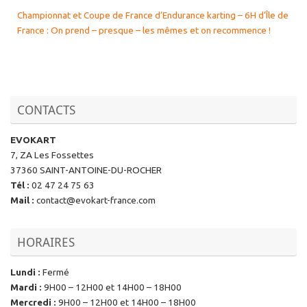
Championnat et Coupe de France d’Endurance karting – 6H d’Île de
France : On prend – presque – les mêmes et on recommence !
CONTACTS
EVOKART
7, ZA Les Fossettes
37360 SAINT-ANTOINE-DU-ROCHER
Tél
:
02 47 24 75 63
Mail
:
contact@evokart-france.com
HORAIRES
Lundi
:
Fermé
Mardi
:
9H00 – 12H00 et 14H00 – 18H00
Mercredi
:
9H00 – 12H00 et 14H00 – 18H00