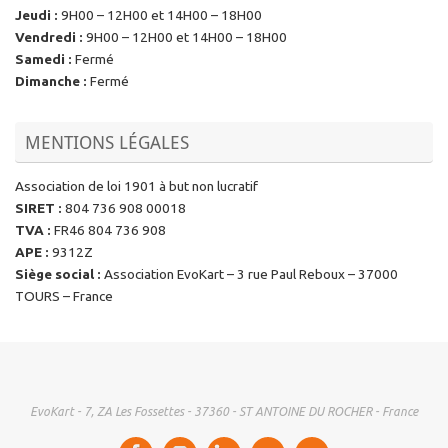
Jeudi
:
9H00 – 12H00 et 14H00 – 18H00
Vendredi
:
9H00 – 12H00 et 14H00 – 18H00
Samedi
:
Fermé
Dimanche
:
Fermé
MENTIONS LÉGALES
Association de loi 1901 à but non lucratif
SIRET
:
804 736 908 00018
TVA
:
FR46 804 736 908
APE
:
9312Z
Siège social
:
Association EvoKart – 3 rue Paul Reboux – 37000
TOURS – France
EvoKart - 7, ZA Les Fossettes - 37360 - ST ANTOINE DU ROCHER - France