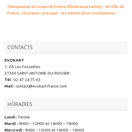
Championnat et Coupe de France d’Endurance karting – 6H d’Île de
France : On prend – presque – les mêmes et on recommence !
CONTACTS
EVOKART
7, ZA Les Fossettes
37360 SAINT-ANTOINE-DU-ROCHER
Tél
:
02 47 24 75 63
Mail
:
contact@evokart-france.com
HORAIRES
Lundi
:
Fermé
Mardi
:
9H00 – 12H00 et 14H00 – 18H00
Mercredi
:
9H00 – 12H00 et 14H00 – 18H00