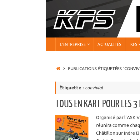
Passer
au
contenu
PASSER
L’ENTREPRISE
ACTUALITÉS
KFS
AU
CONTENU
ACCUEIL
PUBLICATIONS ÉTIQUETÉES "CONVIVI
Étiquette :
convivial
TOUS EN KART POUR LES 3 
Organisé par l’ASK V
réunira comme chaqu
Châtillon sur Indre 