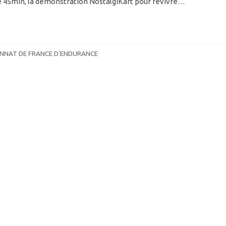
e 45min, la démonstration NostalgiKart pour revivre…
NNAT DE FRANCE D'ENDURANCE