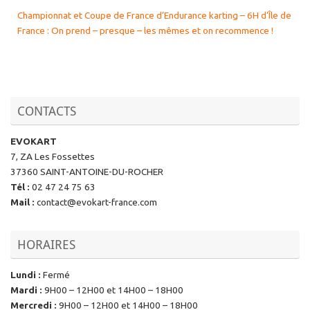
Championnat et Coupe de France d’Endurance karting – 6H d’Île de
France : On prend – presque – les mêmes et on recommence !
CONTACTS
EVOKART
7, ZA Les Fossettes
37360 SAINT-ANTOINE-DU-ROCHER
Tél
:
02 47 24 75 63
Mail
:
contact@evokart-france.com
HORAIRES
Lundi
:
Fermé
Mardi
:
9H00 – 12H00 et 14H00 – 18H00
Mercredi
:
9H00 – 12H00 et 14H00 – 18H00