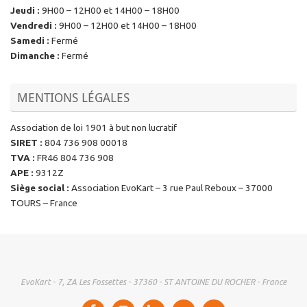
Jeudi
:
9H00 – 12H00 et 14H00 – 18H00
Vendredi
:
9H00 – 12H00 et 14H00 – 18H00
Samedi
:
Fermé
Dimanche
:
Fermé
MENTIONS LÉGALES
Association de loi 1901 à but non lucratif
SIRET
:
804 736 908 00018
TVA
:
FR46 804 736 908
APE
:
9312Z
Siège social
:
Association EvoKart – 3 rue Paul Reboux – 37000
TOURS – France
EvoKart - 7, ZA Les Fossettes - 37360 - ST ANTOINE DU ROCHER - France