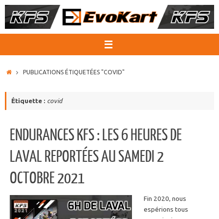
Passer
au
contenu
ACCUEIL
PUBLICATIONS ÉTIQUETÉES "COVID"
Étiquette :
covid
ENDURANCES KFS : LES 6 HEURES DE
LAVAL REPORTÉES AU SAMEDI 2
OCTOBRE 2021
Fin 2020, nous
espérions tous