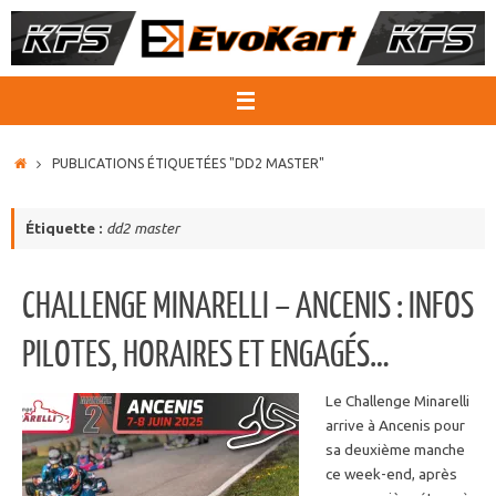
Passer
au
contenu
ACCUEIL
PUBLICATIONS ÉTIQUETÉES "DD2 MASTER"
Étiquette :
dd2 master
CHALLENGE MINARELLI – ANCENIS : INFOS
PILOTES, HORAIRES ET ENGAGÉS…
Le Challenge Minarelli
arrive à Ancenis pour
sa deuxième manche
ce week-end, après