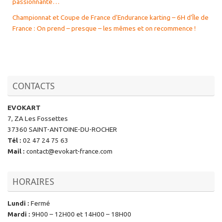
passionnante…
Championnat et Coupe de France d’Endurance karting – 6H d’Île de
France : On prend – presque – les mêmes et on recommence !
CONTACTS
EVOKART
7, ZA Les Fossettes
37360 SAINT-ANTOINE-DU-ROCHER
Tél
:
02 47 24 75 63
Mail
:
contact@evokart-france.com
HORAIRES
Lundi
:
Fermé
Mardi
:
9H00 – 12H00 et 14H00 – 18H00