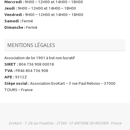
Mercredi
:
9H00 – 12H00 et 14H00 – 18H00
Jeudi
:
9H00 – 12H00 et 14H00 – 18H00
Vendredi
:
9H00 – 12H00 et 14H00 – 18H00
Samedi
:
Fermé
Dimanche
:
Fermé
MENTIONS LÉGALES
Association de loi 1901 à but non lucratif
SIRET
:
804 736 908 00018
TVA
:
FR46 804 736 908
APE
:
9312Z
Siège social
:
Association EvoKart – 3 rue Paul Reboux – 37000
TOURS – France
EvoKart - 7, ZA Les Fossettes - 37360 - ST ANTOINE DU ROCHER - France