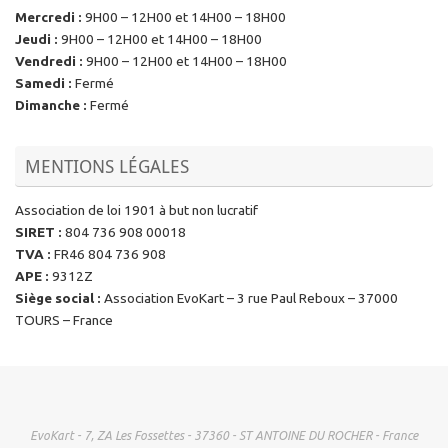
Mercredi
:
9H00 – 12H00 et 14H00 – 18H00
Jeudi
:
9H00 – 12H00 et 14H00 – 18H00
Vendredi
:
9H00 – 12H00 et 14H00 – 18H00
Samedi
:
Fermé
Dimanche
:
Fermé
MENTIONS LÉGALES
Association de loi 1901 à but non lucratif
SIRET
:
804 736 908 00018
TVA
:
FR46 804 736 908
APE
:
9312Z
Siège social
:
Association EvoKart – 3 rue Paul Reboux – 37000
TOURS – France
EvoKart - 7, ZA Les Fossettes - 37360 - ST ANTOINE DU ROCHER - France