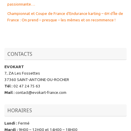
passionnante…
Championnat et Coupe de France d’Endurance karting – 6H d’Île de
France : On prend – presque – les mêmes et on recommence !
CONTACTS
EVOKART
7, ZA Les Fossettes
37360 SAINT-ANTOINE-DU-ROCHER
Tél
:
02 47 24 75 63
Mail
:
contact@evokart-france.com
HORAIRES
Lundi
:
Fermé
Mardi
:
9H00 – 12H00 et 14H00 – 18H00