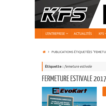
Passer
au
contenu
PASSER
L’ENTREPRISE
ACTUALITÉS
KFS
AU
CONTENU
ACCUEIL
PUBLICATIONS ÉTIQUETÉES "FEMETU
Étiquette :
femeture estivale
FERMETURE ESTIVALE 201