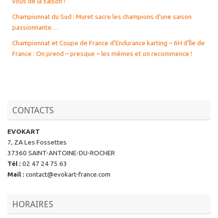
vous de la saison !
Championnat du Sud : Muret sacre les champions d’une saison
passionnante…
Championnat et Coupe de France d’Endurance karting – 6H d’Île de
France : On prend – presque – les mêmes et on recommence !
CONTACTS
EVOKART
7, ZA Les Fossettes
37360 SAINT-ANTOINE-DU-ROCHER
Tél
:
02 47 24 75 63
Mail
:
contact@evokart-france.com
HORAIRES