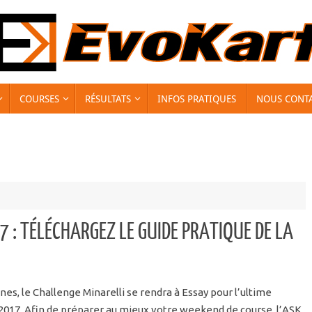
COURSES
RÉSULTATS
INFOS PRATIQUES
NOUS CONT
 : TÉLÉCHARGEZ LE GUIDE PRATIQUE DE LA
s, le Challenge Minarelli se rendra à Essay pour l’ultime
2017. Afin de préparer au mieux votre weekend de course, l’ASK