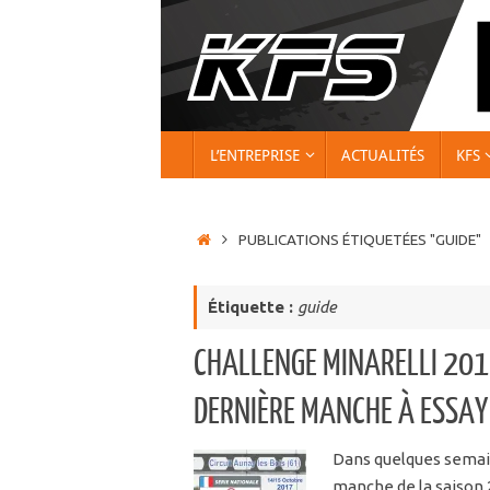
Passer
au
contenu
PASSER
L’ENTREPRISE
ACTUALITÉS
KFS
AU
CONTENU
ACCUEIL
PUBLICATIONS ÉTIQUETÉES "GUIDE"
Étiquette :
guide
CHALLENGE MINARELLI 2017
DERNIÈRE MANCHE À ESSAY
Dans quelques semaine
manche de la saison 