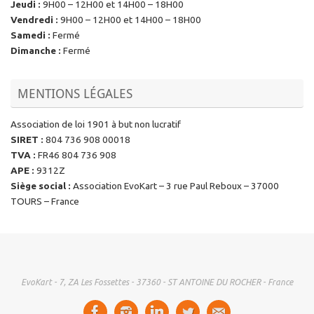
Jeudi
:
9H00 – 12H00 et 14H00 – 18H00
Vendredi
:
9H00 – 12H00 et 14H00 – 18H00
Samedi
:
Fermé
Dimanche
:
Fermé
MENTIONS LÉGALES
Association de loi 1901 à but non lucratif
SIRET
:
804 736 908 00018
TVA
:
FR46 804 736 908
APE
:
9312Z
Siège social
:
Association EvoKart – 3 rue Paul Reboux – 37000
TOURS – France
EvoKart - 7, ZA Les Fossettes - 37360 - ST ANTOINE DU ROCHER - France