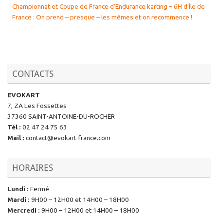
Championnat et Coupe de France d’Endurance karting – 6H d’Île de
France : On prend – presque – les mêmes et on recommence !
CONTACTS
EVOKART
7, ZA Les Fossettes
37360 SAINT-ANTOINE-DU-ROCHER
Tél
:
02 47 24 75 63
Mail
:
contact@evokart-france.com
HORAIRES
Lundi
:
Fermé
Mardi
:
9H00 – 12H00 et 14H00 – 18H00
Mercredi
:
9H00 – 12H00 et 14H00 – 18H00