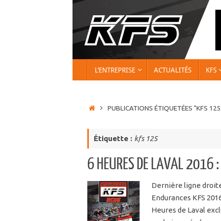
Passer
au
contenu
PASSER
L’ENTREPRISE
ACTUALITÉS
KFS
AU
CONTENU
ACCUEIL
PUBLICATIONS ÉTIQUETÉES "KFS 125
Étiquette :
kfs 125
6 HEURES DE LAVAL 2016 :
Dernière ligne droit
Endurances KFS 2016
Heures de Laval exc