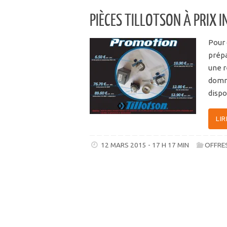
PIÈCES TILLOTSON À PRIX I
Pour 
prépa
une r
domma
dispo
LIR
12 MARS 2015 - 17 H 17 MIN
OFFRE