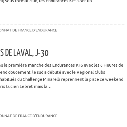
di) sous format club, les Endurances KFS sont un…
ONNAT DE FRANCE D'ENDURANCE
S DE LAVAL, J-30
ieu la première manche des Endurances KFS avec les 6 Heures de
prend doucement, le sud a débuté avec le Régional Clubs
habitués du Challenge Minarelli reprennent la piste ce weekend
Prix Lucien Lebret mais la…
ONNAT DE FRANCE D'ENDURANCE