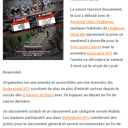
La saison reprend doucement,
le sud a débuté avec le
Régional Clubs Challenge
,
quelques habitués du
Challenge
Minarelli
reprennent la piste ce
weekend à Anneville pour le
Prix Lucien Lebret
mais la
première
Endurance KFS
de
l’année se déroulera le samedi
9 Avril sur le circuit de Laval-
Beausoleil.
Organisées sur une journée et accessibles aux non-licenciés, les
Endurances KFS
suscitent de plus en plus d’intérêt surtout depuis le
succès des
6 Heures du Mans
avec 36 équipes au départ en fin de
saison dernière.
Un classement scratch et un classement par catégorie seront établis.
Les équipes participants aux deux
Endurances KFS
cumuleront des
points pour le classement général et seront récompensées en fin de