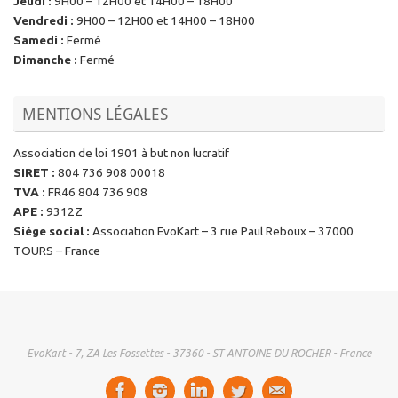
Jeudi
:
9H00 – 12H00 et 14H00 – 18H00
Vendredi
:
9H00 – 12H00 et 14H00 – 18H00
Samedi
:
Fermé
Dimanche
:
Fermé
MENTIONS LÉGALES
Association de loi 1901 à but non lucratif
SIRET
:
804 736 908 00018
TVA
:
FR46 804 736 908
APE
:
9312Z
Siège social
:
Association EvoKart – 3 rue Paul Reboux – 37000
TOURS – France
EvoKart - 7, ZA Les Fossettes - 37360 - ST ANTOINE DU ROCHER - France