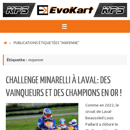
Passer
au
contenu
ACCUEIL
PUBLICATIONS ÉTIQUETÉES "MAYENNE"
Étiquette :
mayenne
CHALLENGE MINARELLI À LAVAL: DES
VAINQUEURS ET DES CHAMPIONS EN OR !
Comme en 2022, le
circuit de Laval-
Beausoleil Louis
Paillard a clôturé le