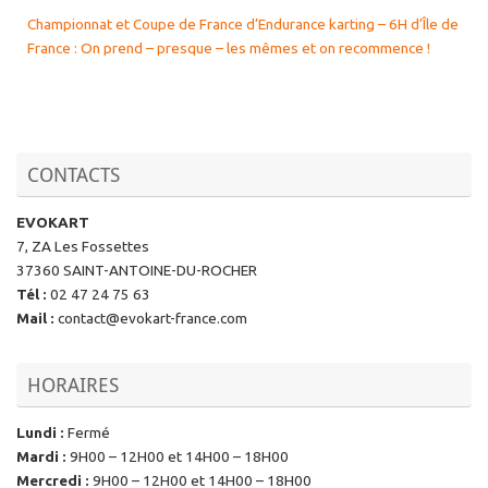
Championnat et Coupe de France d’Endurance karting – 6H d’Île de
France : On prend – presque – les mêmes et on recommence !
CONTACTS
EVOKART
7, ZA Les Fossettes
37360 SAINT-ANTOINE-DU-ROCHER
Tél
:
02 47 24 75 63
Mail
:
contact@evokart-france.com
HORAIRES
Lundi
:
Fermé
Mardi
:
9H00 – 12H00 et 14H00 – 18H00
Mercredi
:
9H00 – 12H00 et 14H00 – 18H00