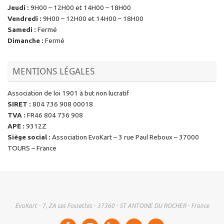
Jeudi
:
9H00 – 12H00 et 14H00 – 18H00
Vendredi
:
9H00 – 12H00 et 14H00 – 18H00
Samedi
:
Fermé
Dimanche
:
Fermé
MENTIONS LÉGALES
Association de loi 1901 à but non lucratif
SIRET
:
804 736 908 00018
TVA
:
FR46 804 736 908
APE
:
9312Z
Siège social
:
Association EvoKart – 3 rue Paul Reboux – 37000
TOURS – France
EvoKart - 7, ZA Les Fossettes - 37360 - ST ANTOINE DU ROCHER - France