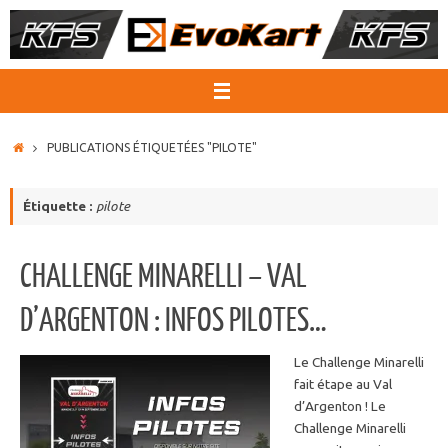
Passer
au
contenu
ACCUEIL
PUBLICATIONS ÉTIQUETÉES "PILOTE"
Étiquette :
pilote
CHALLENGE MINARELLI – VAL
D’ARGENTON : INFOS PILOTES…
Le Challenge Minarelli
fait étape au Val
d’Argenton ! Le
Challenge Minarelli