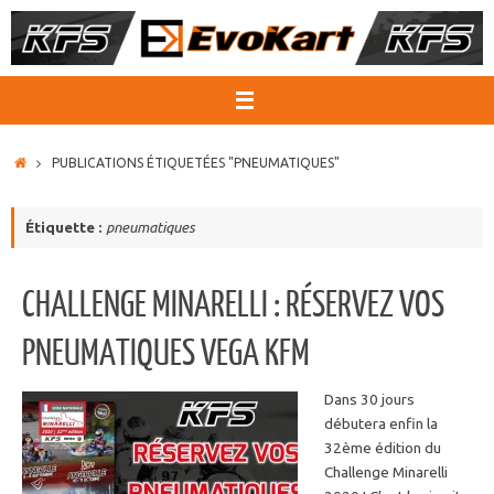
Passer
au
contenu
ACCUEIL
PUBLICATIONS ÉTIQUETÉES "PNEUMATIQUES"
Étiquette :
pneumatiques
CHALLENGE MINARELLI : RÉSERVEZ VOS
PNEUMATIQUES VEGA KFM
Dans 30 jours
débutera enfin la
32ème édition du
Challenge Minarelli