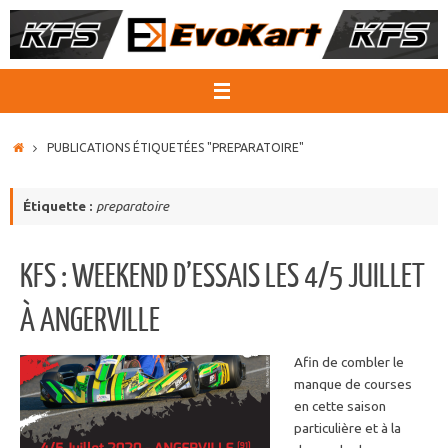
Passer
au
contenu
ACCUEIL
PUBLICATIONS ÉTIQUETÉES "PREPARATOIRE"
Étiquette :
preparatoire
KFS : WEEKEND D’ESSAIS LES 4/5 JUILLET
À ANGERVILLE
Afin de combler le
manque de courses
en cette saison
particulière et à la