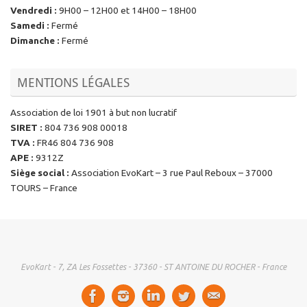
Vendredi
:
9H00 – 12H00 et 14H00 – 18H00
Samedi
:
Fermé
Dimanche
:
Fermé
MENTIONS LÉGALES
Association de loi 1901 à but non lucratif
SIRET
:
804 736 908 00018
TVA
:
FR46 804 736 908
APE
:
9312Z
Siège social
:
Association EvoKart – 3 rue Paul Reboux – 37000
TOURS – France
EvoKart - 7, ZA Les Fossettes - 37360 - ST ANTOINE DU ROCHER - France