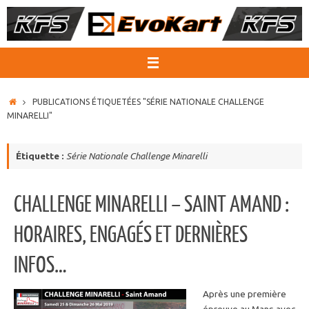
Passer
au
contenu
ACCUEIL
PUBLICATIONS ÉTIQUETÉES "SÉRIE NATIONALE CHALLENGE
MINARELLI"
Étiquette :
Série Nationale Challenge Minarelli
CHALLENGE MINARELLI – SAINT AMAND :
HORAIRES, ENGAGÉS ET DERNIÈRES
INFOS…
Après une première
épreuve au Mans avec