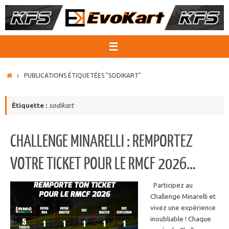
Passer
au
contenu
ACCUEIL
PUBLICATIONS ÉTIQUETÉES "SODIKART"
Étiquette :
sodikart
CHALLENGE MINARELLI : REMPORTEZ
VOTRE TICKET POUR LE RMCF 2026…
Participez au
Challenge Minarelli et
vivez une expérience
inoubliable ! Chaque